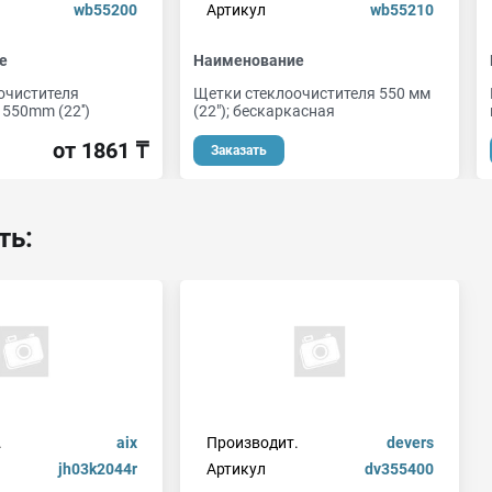
wb55200
Артикул
wb55210
е
Наименование
очистителя
Щетки стеклоочистителя 550 мм
550mm (22'')
(22"); бескаркасная
от 1861 ₸
Заказать
ть:
.
aix
Производит.
devers
jh03k2044r
Артикул
dv355400