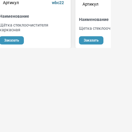
Артикул
wbc22
Артикул
5
Наименование
Наименование
Щётка стеклоочистителя
Щетка стеклоочистителя
каркасная
от 4
Заказать
Заказать