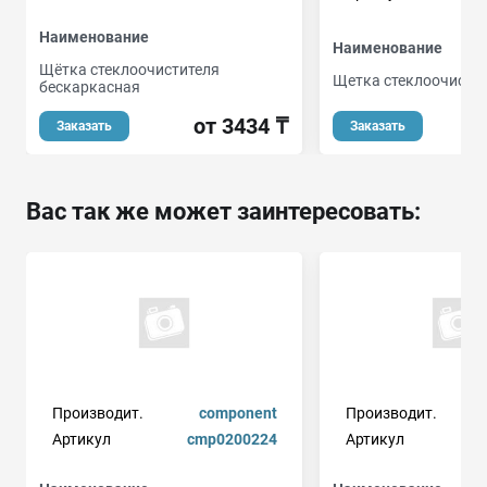
Наименование
Наименование
Щётка стеклоочистителя
Щетка стеклоочисти
бескаркасная
от 3434 ₸
Заказать
Заказать
Вас так же может заинтересовать:
Производит.
component
Производит.
Артикул
cmp0200224
Артикул
a