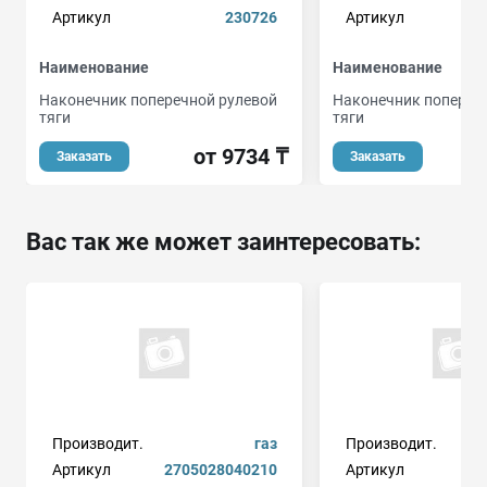
Артикул
230726
Артикул
Наименование
Наименование
Наконечник поперечной рулевой
Наконечник попереч
тяги
тяги
от 9734 ₸
о
Заказать
Заказать
Вас так же может заинтересовать:
Производит.
газ
Производит.
Артикул
2705028040210
Артикул