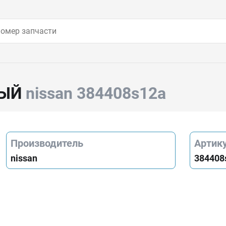
ВЫЙ
nissan 384408s12a
Производитель
Артик
nissan
384408