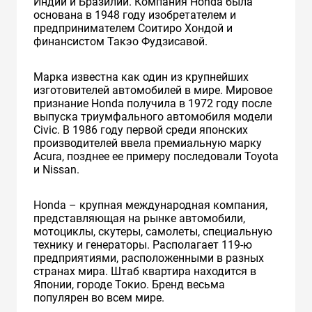
Индии и Бразилии. Компания Honda была
основана в 1948 году изобретателем и
предпринимателем Соитиро Хондой и
финансистом Такэо Фудзисавой.
Марка известна как один из крупнейших
изготовителей автомобилей в мире. Мировое
признание Honda получила в 1972 году после
выпуска триумфального автомобиля модели
Civic. В 1986 году первой среди японских
производителей ввела премиальную марку
Acura, позднее ее примеру последовали Toyota
и Nissan.
Honda – крупная международная компания,
представляющая на рынке автомобили,
мотоциклы, скутеры, самолеты, специальную
технику и генераторы. Располагает 119-ю
предприятиями, расположенными в разных
странах мира. Штаб квартира находится в
Японии, городе Токио. Бренд весьма
популярен во всем мире.