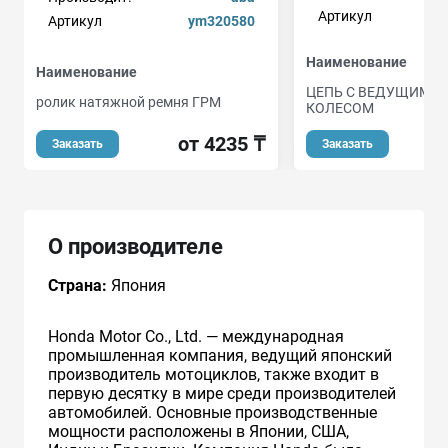
Артикул
Артикул
ym320580
Наименование
Наименование
ЦЕПЬ С ВЕДУЩИМ З
ролик натяжной ремня ГРМ
КОЛЕСОМ
от 4235 ₸
о
Заказать
Заказать
О производителе
Страна:
Япония
Honda Motor Co., Ltd. — международная
промышленная компания, ведущий японский
производитель мотоциклов, также входит в
первую десятку в мире среди производителей
автомобилей. Основные производственные
мощности расположены в Японии, США,