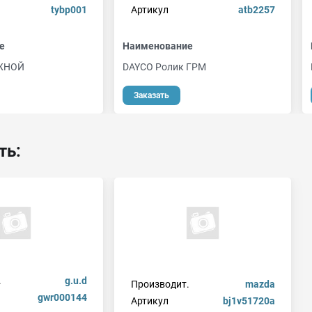
tybp001
Артикул
atb2257
е
Наименование
ЖНОЙ
DAYCO Ролик ГРМ
Заказать
ть:
.
g.u.d
Производит.
mazda
gwr000144
Артикул
bj1v51720a