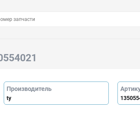
50554021
Производитель
Артик
ty
135055