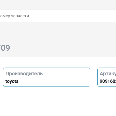
709
Производитель
Артик
toyota
909160