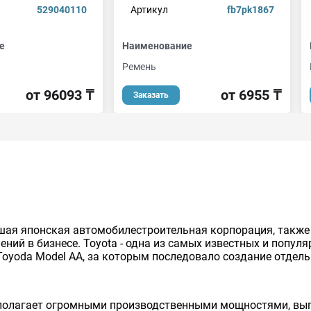
529040110
Артикул
fb7pk1867
е
Наименование
Ремень
от 96093 ₸
от 6955 ₸
Заказать
нейшая японская автомобилестроительная корпорация, так
ий в бизнесе. Toyota - одна из самых известных и попул
Toyoda Model AA, за которым последовало создание отдельно
сполагает огромными производственными мощностями, вып