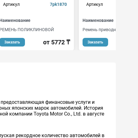
Артикул
7pk1870
Артикул
7p
Наименование
Наименование
РЕМЕНЬ ПОЛИКЛИНОВОЙ
Ремень приводной поликл
от 5772 ₸
от 
Заказать
Заказать
же предоставляющая финансовые услуги и
ярных японских марок автомобилей. История
й компании Toyota Motor Co., Ltd. в августе
уская рекордное количество автомобилей в