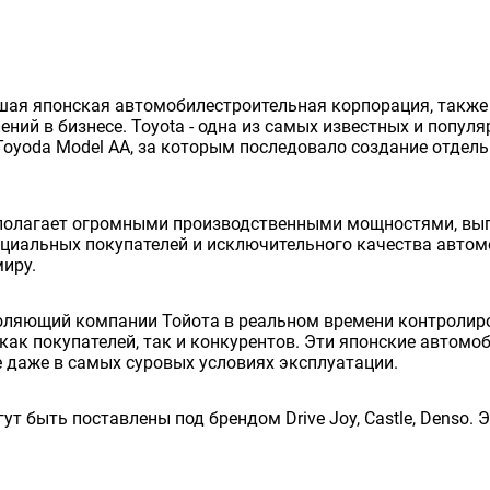
нейшая японская автомобилестроительная корпорация, так
ий в бизнесе. Toyota - одна из самых известных и попул
Toyoda Model AA, за которым последовало создание отдельно
сполагает огромными производственными мощностями, вып
енциальных покупателей и исключительного качества авто
миру.
оляющий компании Тойота в реальном времени контролиро
как покупателей, так и конкурентов. Эти японские автом
 даже в самых суровых условиях эксплуатации.
ут быть поставлены под брендом Drive Joy, Castle, Denso.