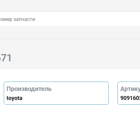
671
Производитель
Артик
toyota
909160