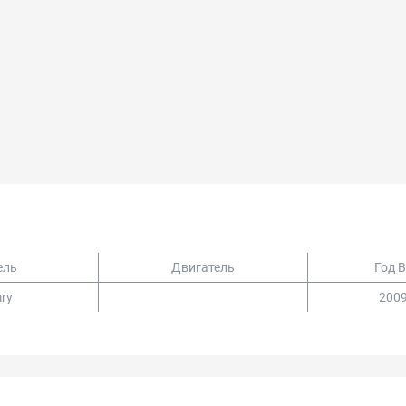
ель
Двигатель
Год 
ry
2009