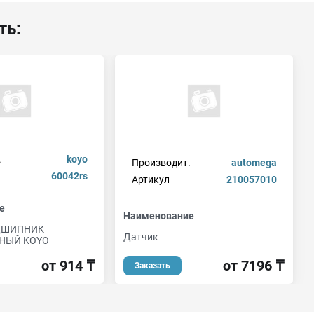
ть:
.
koyo
Производит.
automega
60042rs
Артикул
210057010
е
Наименование
ОДШИПНИК
Датчик
НЫЙ KOYO
от 7196 ₸
от 914 ₸
Заказать