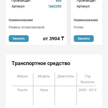
Производит.
aba
Производит.
Артикул
7pk2285
Артикул
Наименование
Наименование
Ремень поликлиновой
Ролик
от 3904 ₸
Заказать
Заказать
Транспортное средство
Марка
Модель
Двигатель
Год
Доп
Выпуска
Toyota
Hiace
2005 - 2013
KDH
2##