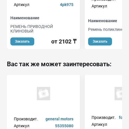
Артикул
4pk975
Артикул
Наименование
Наименование
РЕМЕНЬ ПРИВОДНОЙ
Ремень поликлиново
КЛИНОВЫЙ
от 2102 ₸
Заказать
Заказать
Вас так же может заинтересовать:
Производит.
formp
Производит.
general motors
Артикул
Артикул
55355080