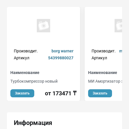
Производит.
borg warner
Производит.
monr
Артикул
54399880027
Артикул
Наименование
Наименование
Турбокомпрессор новый
МИ Амортизатор зад.
от 173471 ₸
о
Заказать
Заказать
Информация