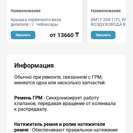
Наименование
Наименование
Крышка первичного вала
BM17-204-11FL РАМ
делителя / г. Чебоксары
ВОЗДУХОВОДА В ПЕР
от 13660 ₸
о
Заказать
Заказать
Информация
Обычно при ремонте, связанном с ГРМ,
меняется одна или несколько запчастей:
Ремень ГРМ
- Синхронизирует работу
клапанов, передавая вращение от коленвала
к распредвалу.
Натяжитель ремня и ролик натяжителя
ремня
- Обеспечивают правильное натяжение