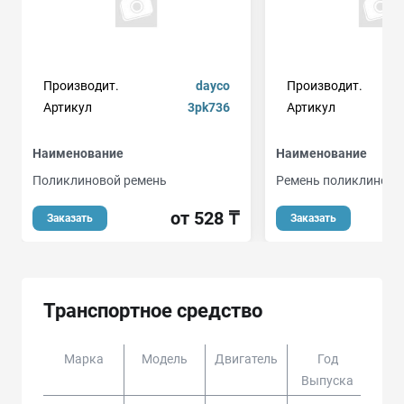
Производит.
dayco
Производит.
Артикул
3pk736
Артикул
Наименование
Наименование
Поликлиновой ремень
Ремень поликлиново
от 528 ₸
Заказать
Заказать
Транспортное средство
Марка
Модель
Двигатель
Год
Доп
Выпуска