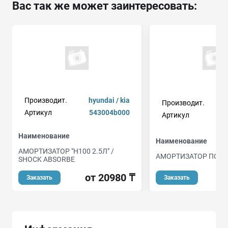
Вас так же может заинтересовать:
Производит.
hyundai / kia
Производит.
Артикул
543004b000
Артикул
ex
Наименование
Наименование
АМОРТИЗАТОР "Н100 2.5Л" /
АМОРТИЗАТОР ПОД
SHOCK ABSORBE
о
от 20980 ₸
Заказать
Заказать