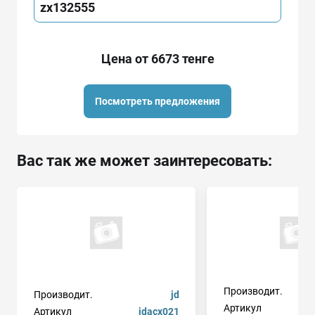
zx132555
Цена от 6673 тенге
Посмотреть предложения
Вас так же может заинтересовать:
Производит.
Производит.
jd
Артикул
b
Артикул
jdacx021