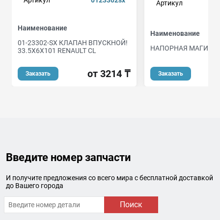
Артикул
0123302sx
Артикул
9
Наименование
Наименование
01-23302-SX КЛАПАН ВПУСКНОЙ!
НАПОРНАЯ МАГИСТ
33.5X6X101 RENAULT CL
от 3214 ₸
о
Заказать
Заказать
Введите номер запчасти
И получите предложения со всего мира с бесплатной доставкой
до Вашего города
Поиск