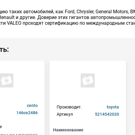
таких автомобилей, как Ford, Chrysler, General Motors, BMW
en и Renault и другие. Доверие этих гигантов автопромышле
сти VALEO проходят сертификацию по международным стан
ть:
.
cento
Производит.
toyota
146ce2486
Артикул
5214542020
е
Наименование