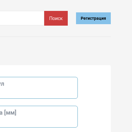
Поиск
Регистрация
ул
а [мм]