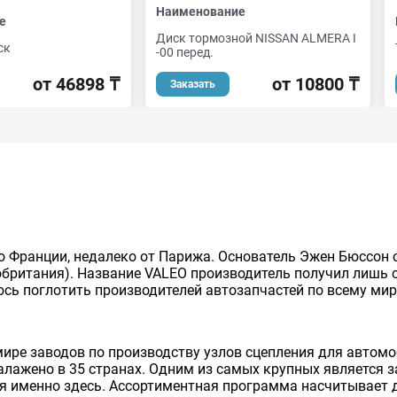
Наименование
е
Диск тормозной NISSAN ALMERA I
ск
-00 перед.
от 46898 ₸
от 10800 ₸
Заказать
о Франции, недалеко от Парижа. Основатель Эжен Бюссон
британия). Название VALEO производитель получил лишь сп
ось поглотить производителей автозапчастей по всему мир
мире заводов по производству узлов сцепления для автом
лажено в 35 странах. Одним из самых крупных является за
я именно здесь. Ассортиментная программа насчитывает 