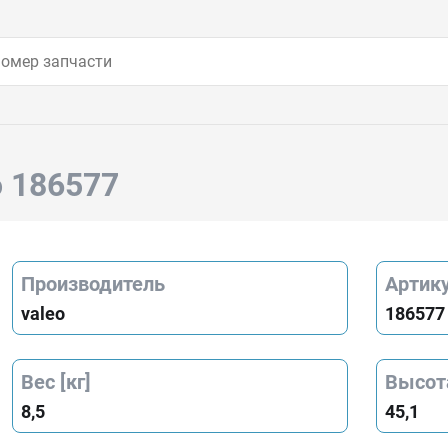
o 186577
Производитель
Артик
valeo
186577
Вес [кг]
Высот
8,5
45,1