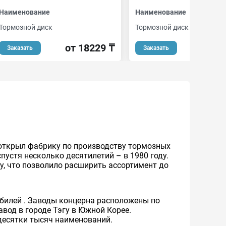
Наименование
Наименование
Тормозной диск
Тормозной диск
от 18229 ₸
от 
Заказать
Заказать
 открыл фабрику по производству тормозных
устя несколько десятилетий – в 1980 году.
у, что позволило расширить ассортимент до
обилей . Заводы концерна расположены по
вод в городе Тэгу в Южной Корее.
десятки тысяч наименований.