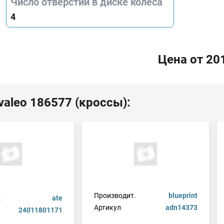
Число отверстий в диске колеса
4
Цена от 20
valeo 186577 (кроссы):
Производит.
blueprint
.
ate
Артикул
adn14373
24011801171