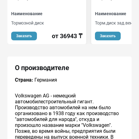
Наименование
Наименование
Тормозной диск
Торм.диск зад.вент.[2
от 36943 ₸
о
Заказать
Заказать
О производителе
Страна:
Германия
Volkswagen AG - немецкий
автомобилестроительный гигант.
Производство автомобилей на нем было
организовано в 1938 году как производство
"автомобилей для народа", откуда и
произошло название марки "Volkswagen".
Позже, во время войны, предприятия были
переведены на выпуск военной техники. В