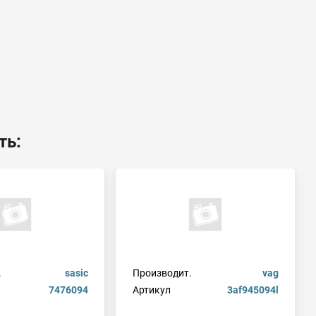
ть:
.
sasic
Производит.
vag
7476094
Артикул
3af945094l