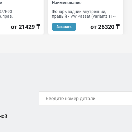
е
Наименование
87/E90
Фонарь задний внутренний,
н.прав.
правый / VW Passat (variant) 11~
от 21429 ₸
от 26320 ₸
Заказать
ной