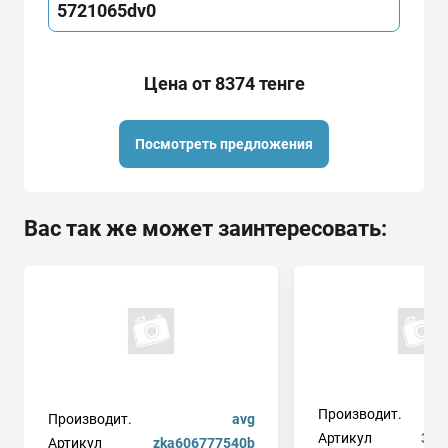
5721065dv0
Цена от 8374 тенге
Посмотреть предложения
Вас так же может заинтересовать:
Производит.
Производит.
avg
Артикул
316
Артикул
zka606777540b