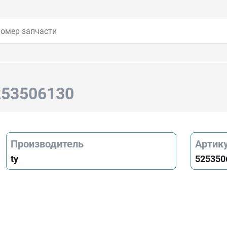
253506130
Производитель
Артик
ty
525350