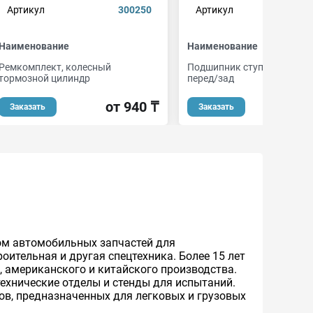
Артикул
300250
Артикул
wkb
Наименование
Наименование
Ремкомплект, колесный
Подшипник ступицы, комп
тормозной цилиндр
перед/зад
от 940 ₸
от 
Заказать
Заказать
ом автомобильных запчастей для
оительная и другая спецтехника. Более 15 лет
, американского и китайского производства.
ехнические отделы и стенды для испытаний.
в, предназначенных для легковых и грузовых