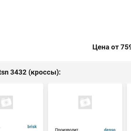
Цена от 75
tsn 3432 (кроссы):
.
brisk
Производит.
denso