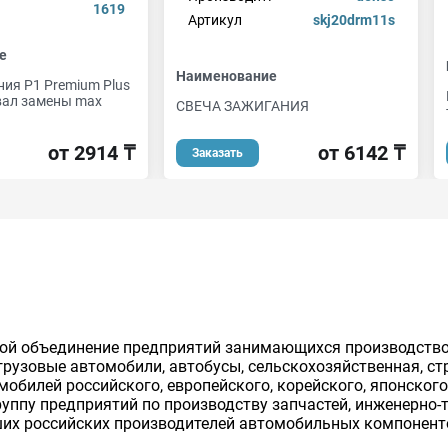
1619
Артикул
skj20drm11s
е
Наименование
ия P1 Premium Plus
рвал замены max
СВЕЧА ЗАЖИГАНИЯ
от 6142 ₸
от 2914 ₸
Заказать
бой объединение предприятий занимающихся производств
грузовые автомобили, автобусы, сельскохозяйственная, стр
билей российского, европейского, корейского, японского
уппу предприятий по производству запчастей, инженерно-т
их российских производителей автомобильных компоненто