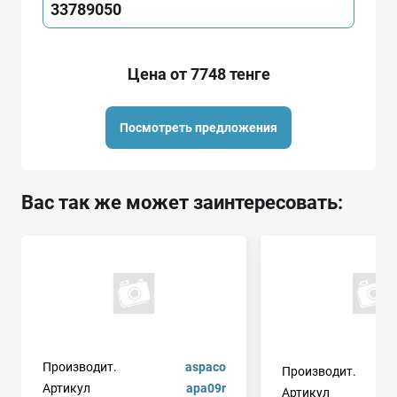
33789050
Цена от 7748 тенге
Посмотреть предложения
Вас так же может заинтересовать:
Производит.
aspaco
Производит.
Артикул
apa09r
Артикул
3