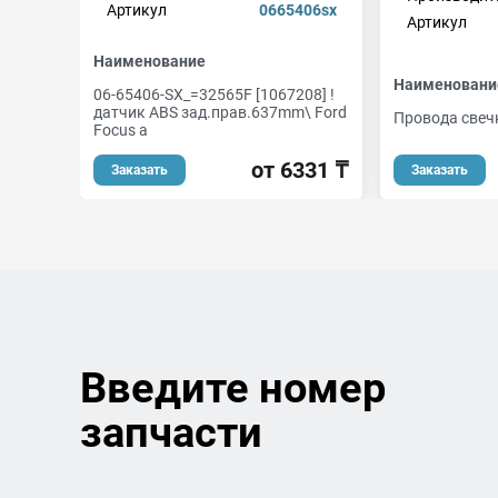
Артикул
0665406sx
Артикул
Наименование
Наименовани
06-65406-SX_=32565F [1067208] !
датчик ABS зад.прав.637mm\ Ford
Провода свеч
Focus a
от 6331 ₸
Заказать
Заказать
Введите номер
запчасти