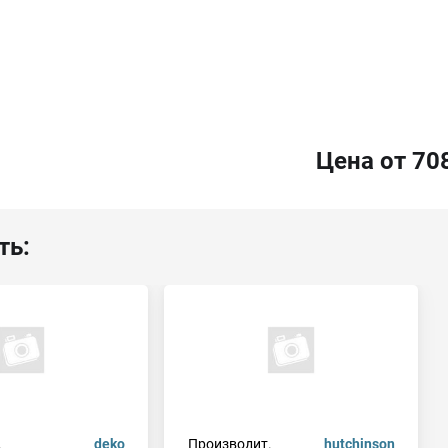
Цена от 70
ть:
.
deko
Производит.
hutchinson