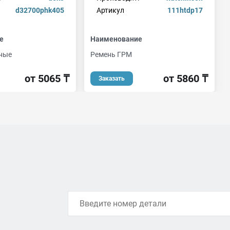
d32700phk405
Артикул
111htdp17
е
Наименование
ные
Ремень ГРМ
от 5065 ₸
от 5860 ₸
Заказать