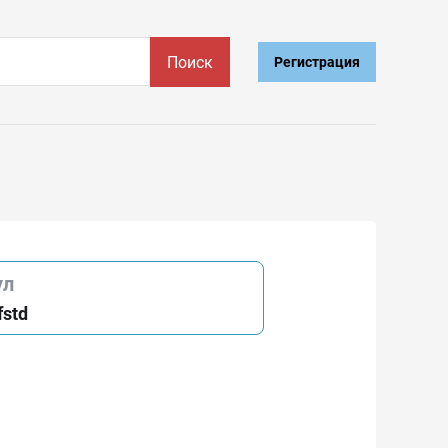
Поиск
Регистрация
ул
fstd