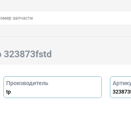
p 323873fstd
Производитель
Артик
tp
323873