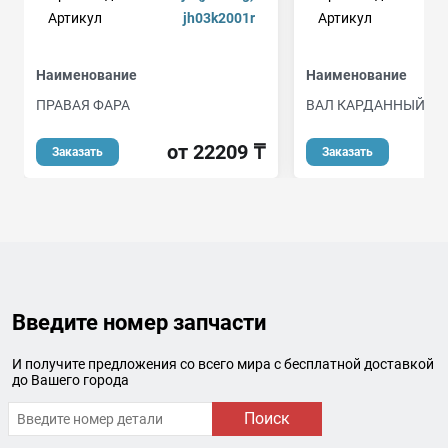
Артикул
jh03k2001r
Артикул
4
Наименование
Наименование
ПРАВАЯ ФАРА
ВАЛ КАРДАННЫЙ
от 22209 ₸
от
Заказать
Заказать
Введите номер запчасти
И получите предложения со всего мира с бесплатной доставкой
до Вашего города
Поиск