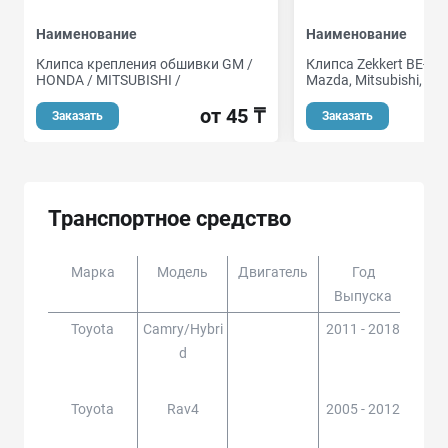
Наименование
Наименование
Клипса крепления обшивки GM /
Клипса Zekkert BE-10
HONDA / MITSUBISHI /
Mazda, Mitsubishi, Sub
от 45 ₸
Заказать
Заказать
Транспортное средство
Марка
Модель
Двигатель
Год
Доп
Выпуска
Toyota
Camry/hybri
2011 - 2018
ACV5
D
#,AV
Toyota
Rav4
2005 - 2012
ACA3
#,GS