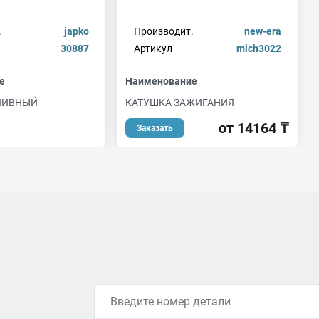
.
japko
Производит.
new-era
30887
Артикул
mich3022
е
Наименование
ЛИВНЫЙ
КАТУШКА ЗАЖИГАНИЯ
от 14164 ₸
Заказать