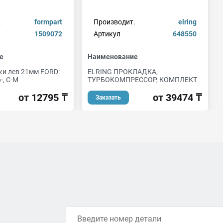
.
formpart
Производит.
elring
1509072
Артикул
648550
е
Наименование
ки лев 21мм FORD:
ELRING ПРОКЛАДКА,
-, C-M
ТУРБОКОМПРЕССОР, КОМПЛЕКТ
от 12795 ₸
от 39474 ₸
Заказать