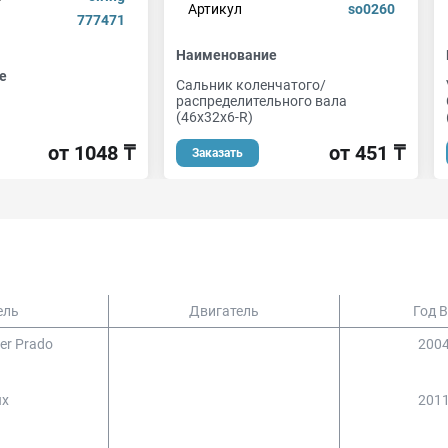
Артикул
so0260
777471
Наименование
е
Сальник коленчатого/
распределительного вала
(46x32x6-R)
от 1048 ₸
от 451 ₸
Заказать
ель
Двигатель
Год 
ser Prado
2004
ux
2011