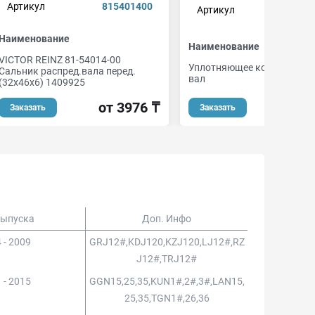
Артикул
815401400
Артикул
150
Наименование
Наименование
VICTOR REINZ 81-54014-00
Уплотняющее кольцо, кол
Сальник распред.вала перед.
вал
(32x46x6) 1409925
от 3976 ₸
Заказать
Заказать
Выпуска
Доп. Инфо
 - 2009
GRJ12#,KDJ120,KZJ120,LJ12#,RZ
J12#,TRJ12#
 - 2015
GGN15,25,35,KUN1#,2#,3#,LAN15,
25,35,TGN1#,26,36