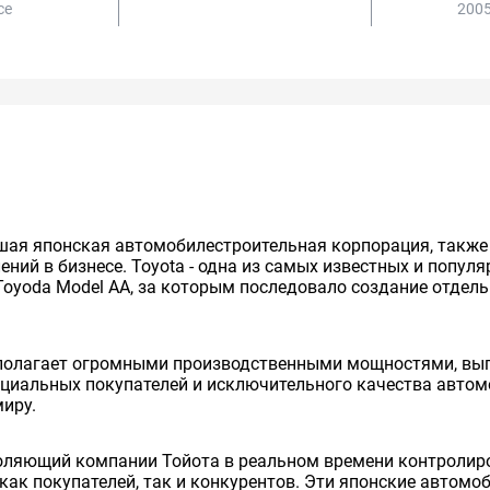
ce
2005
нейшая японская автомобилестроительная корпорация, так
ий в бизнесе. Toyota - одна из самых известных и попул
Toyoda Model AA, за которым последовало создание отдельно
сполагает огромными производственными мощностями, вып
енциальных покупателей и исключительного качества авто
миру.
оляющий компании Тойота в реальном времени контролиро
как покупателей, так и конкурентов. Эти японские автом