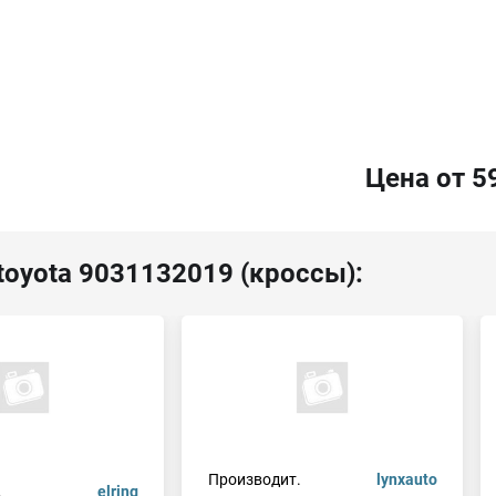
Цена от 5
toyota 9031132019 (кроссы):
Производит.
lynxauto
.
elring