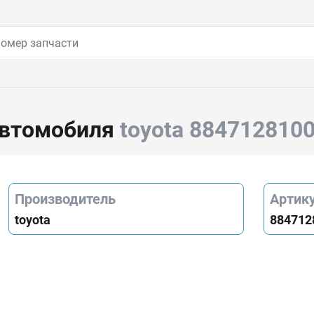
автомобиля
toyota 884712810
Производитель
Артик
toyota
884712