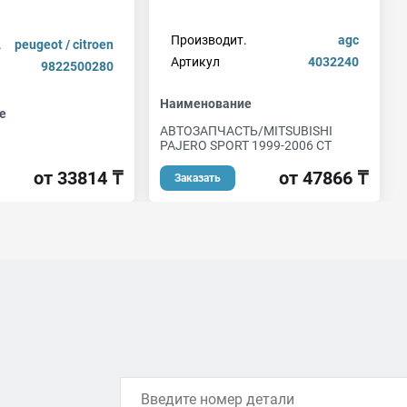
Производит.
agc
.
peugeot / citroen
Артикул
4032240
9822500280
Наименование
е
АВТОЗАПЧАСТЬ/MITSUBISHI
PAJERO SPORT 1999-2006 СТ
от 33814 ₸
от 47866 ₸
Заказать