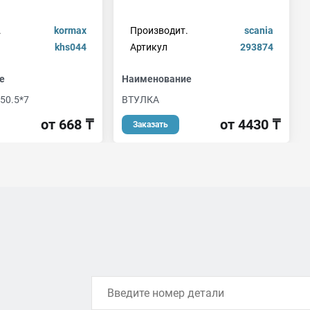
.
kormax
Производит.
scania
khs044
Артикул
293874
е
Наименование
50.5*7
ВТУЛКА
от 668 ₸
от 4430 ₸
Заказать