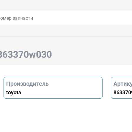
 863370w030
Производитель
Артик
toyota
863370