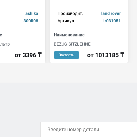
.
ashika
Производит.
land rover
300ll08
Артикул
lr031051
е
Наименование
ильтр
BEZUG-SITZLEHNE
от 3396 ₸
от 1013185 ₸
Заказать