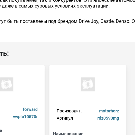
как покупателей, так и конкурентов. Эти японские автом
 даже в самых суровых условиях эксплуатации.
ут быть поставлены под брендом Drive Joy, Castle, Denso.
ть:
.
forward
Производит.
motorherz
vwplo10570r
Артикул
rdz0593mg
е
Наименование