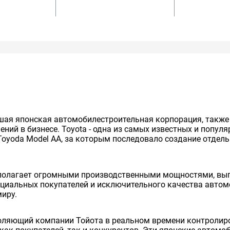
нейшая японская автомобилестроительная корпорация, так
ий в бизнесе. Toyota - одна из самых известных и попул
Toyoda Model AA, за которым последовало создание отдельно
сполагает огромными производственными мощностями, вып
енциальных покупателей и исключительного качества авто
миру.
оляющий компании Тойота в реальном времени контролиро