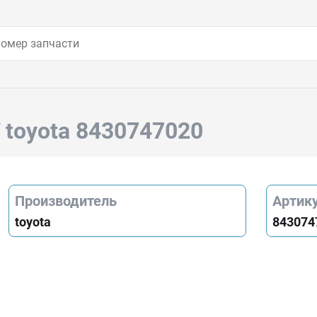
Т
toyota 8430747020
Производитель
Артик
toyota
843074