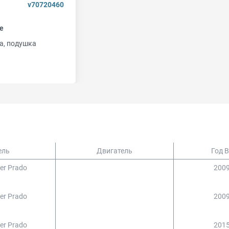
v70720460
е
а, подушка
ель
Двигатель
Год 
ser Prado
2009
ser Prado
2009
ser Prado
2015