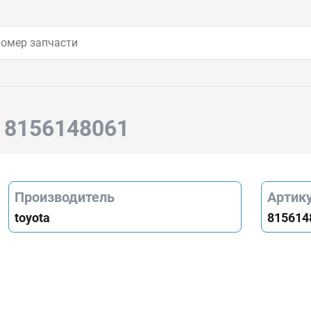
a 8156148061
Производитель
Артик
toyota
815614