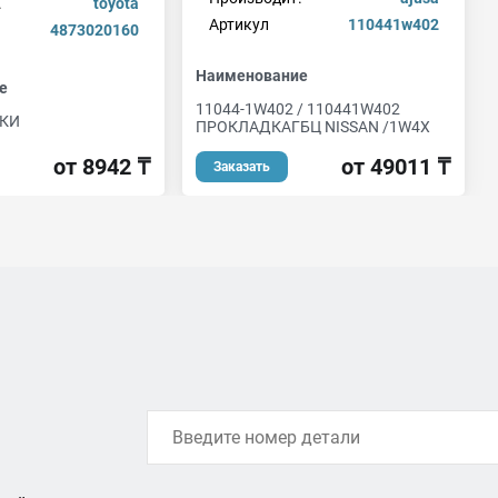
.
toyota
Артикул
110441w402
4873020160
Наименование
е
11044-1W402 / 110441W402
СКИ
ПРОКЛАДКАГБЦ NISSAN /1W4X
от 8942 ₸
от 49011 ₸
Заказать