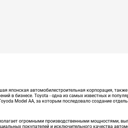
нейшая японская автомобилестроительная корпорация, так
ий в бизнесе. Toyota - одна из самых известных и попул
Toyoda Model AA, за которым последовало создание отдельно
сполагает огромными производственными мощностями, вып
енциальных покупателей и исключительного качества авто