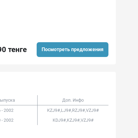
90 тенге
Посмотреть предложения
Выпуска
Доп. Инфо
 - 2002
KZJ9#,LJ9#,RZJ9#,VZJ9#
 - 2002
KDJ9#,KZJ9#,VZJ9#