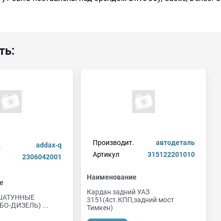
ть:
Производит.
автодеталь
.
addax-q
Артикул
315122201010
2306042001
Наименование
е
Кардан задний УАЗ
ШАТУННЫЕ
3151(4ст.КПП,задний мост
О-ДИЗЕЛЬ) ...
Тимкен)