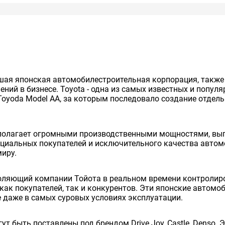
нейшая японская автомобилестроительная корпорация, так
ий в бизнесе. Toyota - одна из самых известных и попул
Toyoda Model AA, за которым последовало создание отдельно
сполагает огромными производственными мощностями, вып
енциальных покупателей и исключительного качества авто
миру.
оляющий компании Тойота в реальном времени контролиро
как покупателей, так и конкурентов. Эти японские автом
 даже в самых суровых условиях эксплуатации.
ут быть поставлены под брендом Drive Joy, Castle, Denso.