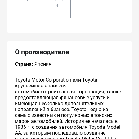
D
#,AV
О производителе
Страна:
Япония
Toyota Motor Corporation или Toyota —
крупнейшая японская
автомобилестроительная корпорация, также
предоставляющая финансовые услуги и
имеющая несколько дополнительных
направлений в бизнесе. Toyota - одна из
самых известных и популярных японских
марок автомобилей. История ее началась в
1936 г. с создания автомобиля Toyoda Model
AA, за которым последовало создание
отдельной компании Toyota Motor Co., Ltd. в