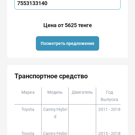
7553133140
Цена от 5625 тенге
Посмотреть предложения
Транспортное средство
Марка
Модель
Двигатель
Год
Доп
Выпуска
Toyota
Camry/hybri
2011 - 2018
ACV5
D
#,AV
Toyota
Camry/hybri
2015 - 2018
ACV5