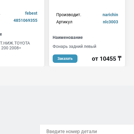
.
febest
Производит.
narichin
4851069355
Артикул
nlc3003
е
Наименование
РТ.НИЖ.TOYOTA
Фонарь задний левый
 200 2008=
от 10455 ₸
Заказать