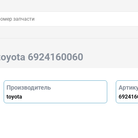
toyota 6924160060
Производитель
Артик
toyota
692416