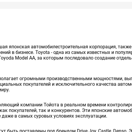
нейшая японская автомобилестроительная корпорация, так
ий в бизнесе. Toyota - одна из самых известных и попул
Toyoda Model AA, за которым последовало создание отдельно
сполагает огромными производственными мощностями, вып
енциальных покупателей и исключительного качества авто
миру.
оляющий компании Тойота в реальном времени контролиро
как покупателей, так и конкурентов. Эти японские автом
 даже в самых суровых условиях эксплуатации.
ут быть поставлены под брендом Drive Joy, Castle, Denso.