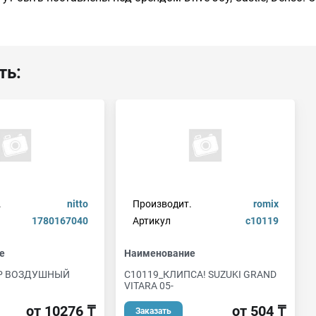
ть:
.
nitto
Производит.
romix
1780167040
Артикул
c10119
е
Наименование
ТР ВОЗДУШНЫЙ
C10119_КЛИПСА! SUZUKI GRAND
VITARA 05-
от 10276 ₸
от 504 ₸
Заказать