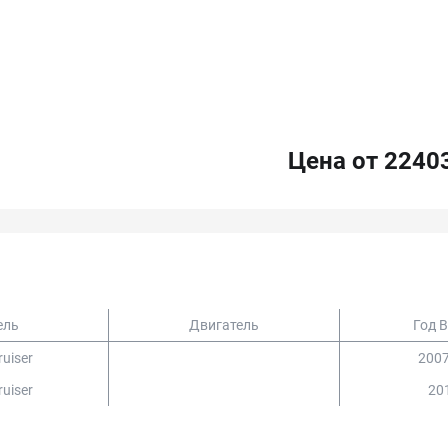
Цена от 2240
ель
Двигатель
Год 
uiser
2007
uiser
201