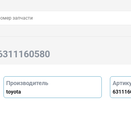
 6311160580
Производитель
Артик
toyota
631116