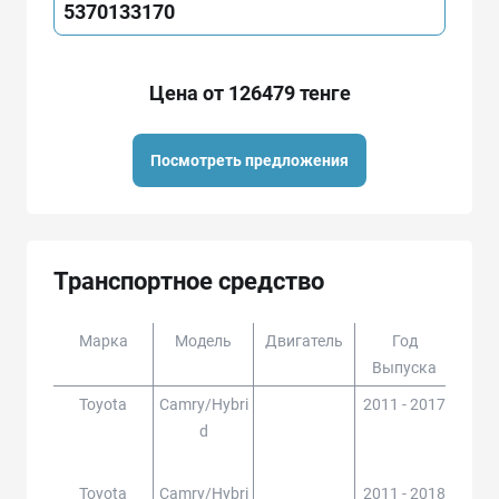
5370133170
Цена от 126479 тенге
Посмотреть предложения
Транспортное средство
Марка
Модель
Двигатель
Год
Доп
Выпуска
Toyota
Camry/hybri
2011 - 2017
ACV5
D
#,AV
Toyota
Camry/hybri
2011 - 2018
ACV5