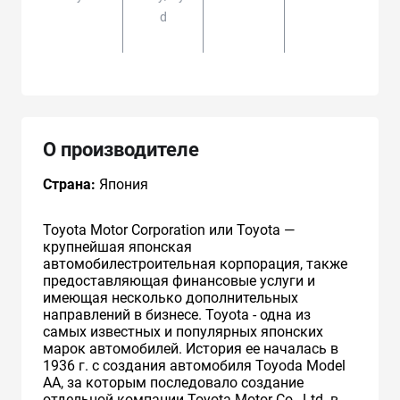
D
#,AV
О производителе
Страна:
Япония
Toyota Motor Corporation или Toyota —
крупнейшая японская
автомобилестроительная корпорация, также
предоставляющая финансовые услуги и
имеющая несколько дополнительных
направлений в бизнесе. Toyota - одна из
самых известных и популярных японских
марок автомобилей. История ее началась в
1936 г. с создания автомобиля Toyoda Model
AA, за которым последовало создание
отдельной компании Toyota Motor Co., Ltd. в