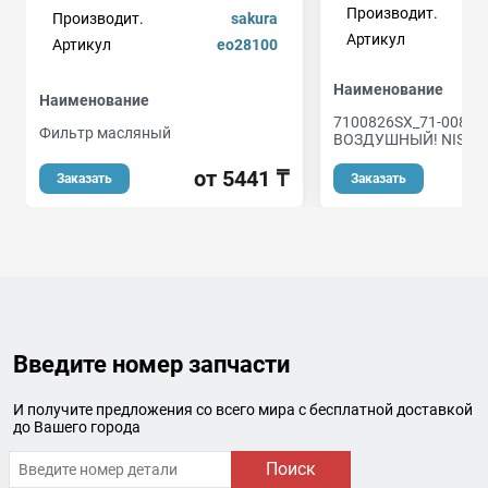
Производит.
Производит.
sakura
Артикул
1
Артикул
eo28100
Наименование
Наименование
7100826SX_71-0082
Фильтр масляный
ВОЗДУШНЫЙ! NISSA
от 5441 ₸
Заказать
Заказать
Введите номер запчасти
И получите предложения со всего мира с бесплатной доставкой
до Вашего города
Поиск