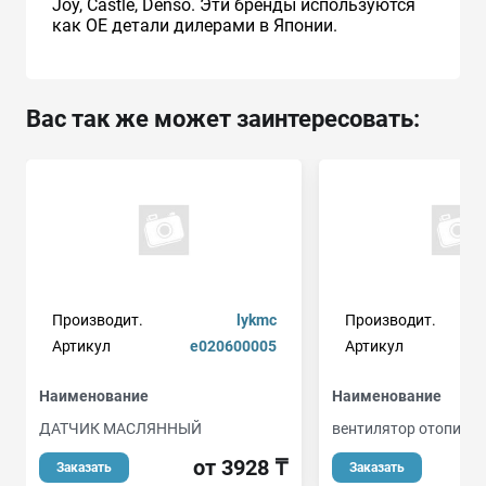
Joy, Castle, Denso. Эти бренды используются
как ОЕ детали дилерами в Японии.
Вас так же может заинтересовать:
Производит.
lykmc
Производит.
Артикул
e020600005
Артикул
Наименование
Наименование
ДАТЧИК МАСЛЯННЫЙ
вентилятор отопител
от 3928 ₸
о
Заказать
Заказать