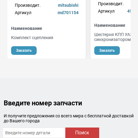
Производит.
Производит.
mitsubishi
Артикул
4515
Артикул
md701154
Наименование
Наименование
Шестерня КПП УАЗ 3 п
Комплект сцепления
синхронизатором
о
Заказать
Заказать
Введите номер запчасти
И получите предложения со всего мира с бесплатной доставкой
до Вашего города
Поиск