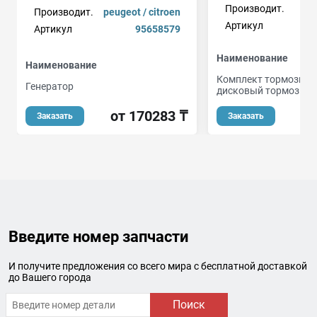
Производит.
Производит.
peugeot / citroen
Артикул
Артикул
95658579
Наименование
Наименование
Комплект тормозных
Генератор
дисковый тормоз
от 170283 ₸
о
Заказать
Заказать
Введите номер запчасти
И получите предложения со всего мира с бесплатной доставкой
до Вашего города
Поиск