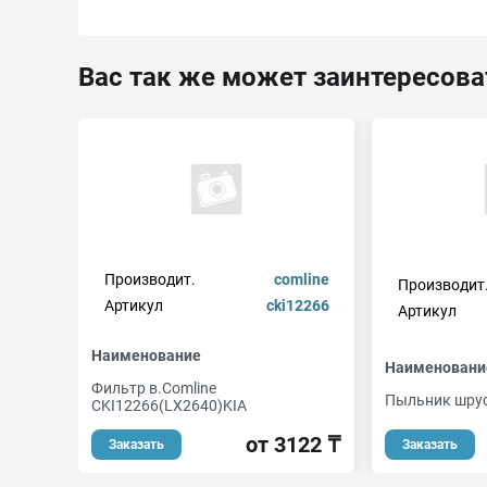
Вас так же может заинтересова
Производит.
comline
Производит
Артикул
cki12266
Артикул
Наименование
Наименовани
Фильтр в.Comline
Пыльник шру
CKI12266(LX2640)KIA
от 3122 ₸
Заказать
Заказать