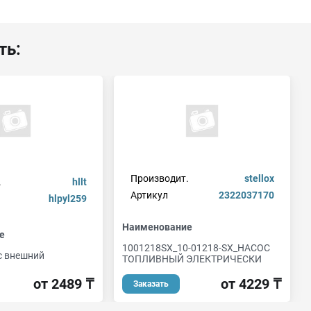
ть:
Производит.
stellox
.
hllt
Артикул
2322037170
hlpyl259
Наименование
е
1001218SX_10-01218-SX_НАСОС
с внешний
ТОПЛИВНЫЙ ЭЛЕКТРИЧЕСКИ
от 2489 ₸
от 4229 ₸
Заказать