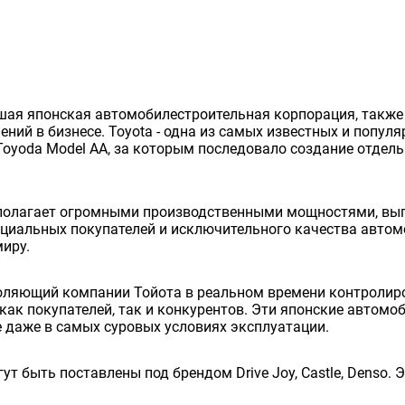
нейшая японская автомобилестроительная корпорация, так
ий в бизнесе. Toyota - одна из самых известных и попул
Toyoda Model AA, за которым последовало создание отдельно
сполагает огромными производственными мощностями, вып
енциальных покупателей и исключительного качества авто
миру.
оляющий компании Тойота в реальном времени контролиро
как покупателей, так и конкурентов. Эти японские автом
 даже в самых суровых условиях эксплуатации.
ут быть поставлены под брендом Drive Joy, Castle, Denso.