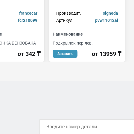
.
francecar
Производит.
signeda
fcr210099
Артикул
pvw11012al
е
Наименование
ЮЧКА БЕНЗОБАКА
Подкрылок пер.лев.
от 342 ₸
от 13959 ₸
Заказать