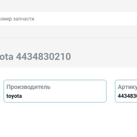
yota 4434830210
Производитель
Артик
toyota
443483