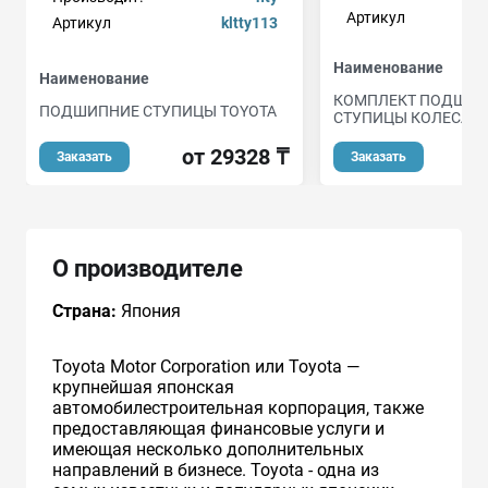
Артикул
Артикул
kltty113
Наименование
Наименование
КОМПЛЕКТ ПОДШИ
ПОДШИПНИЕ СТУПИЦЫ TOYOTA
СТУПИЦЫ КОЛЕСА
от 29328 ₸
о
Заказать
Заказать
О производителе
Страна:
Япония
Toyota Motor Corporation или Toyota —
крупнейшая японская
автомобилестроительная корпорация, также
предоставляющая финансовые услуги и
имеющая несколько дополнительных
направлений в бизнесе. Toyota - одна из