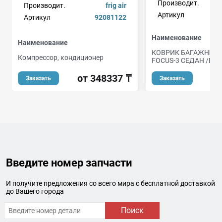
Производит.
Производит.
frig air
Артикул
Артикул
92081122
Наименование
Наименование
КОВРИК БАГАЖНИКА
Компрессор, кондиционер
FOCUS-3 СЕДАН /EVA
от 348337 ₸
о
Заказать
Заказать
Введите номер запчасти
И получите предложения со всего мира с бесплатной доставкой
до Вашего города
Поиск