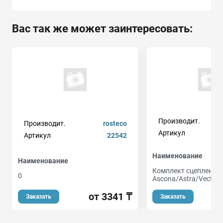
Вас так же может заинтересовать:
Производит.
Производит.
rosteco
Артикул
Артикул
22542
Наименование
Наименование
Комплект сцепления 
0
Ascona/Astra/Vectra 1
от 3341 ₸
о
Заказать
Заказать