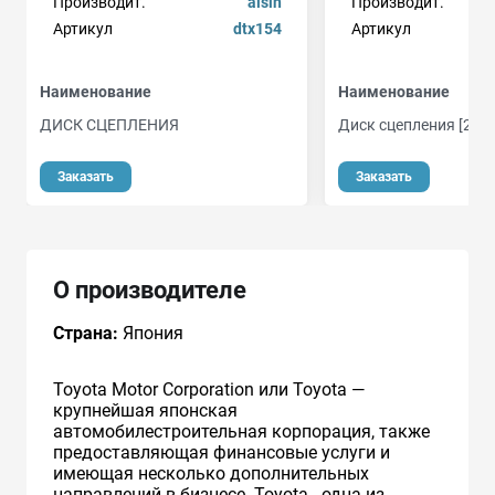
Производит.
aisin
Производит.
Артикул
dtx154
Артикул
Наименование
Наименование
ДИСК СЦЕПЛЕНИЯ
Диск сцепления [236
о
Заказать
Заказать
О производителе
Страна:
Япония
Toyota Motor Corporation или Toyota —
крупнейшая японская
автомобилестроительная корпорация, также
предоставляющая финансовые услуги и
имеющая несколько дополнительных
направлений в бизнесе. Toyota - одна из