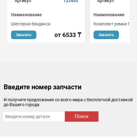
Артикул
132405
Артикул
Наименование
Наименование
Шестерня бендикса
Комплект ремня ГРМ
от 6533 ₸
о
Заказать
Заказать
Введите номер запчасти
И получите предложения со всего мира с бесплатной доставкой
до Вашего города
Поиск