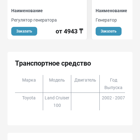
Наименование
Наименование
Регулятор генератора
Генератор
от 4943 ₸
о
Заказать
Заказать
Транспортное средство
Марка
Модель
Двигатель
Год
Доп
Выпуска
Toyota
Land Cruiser
2002 - 2007
HDJ1
100