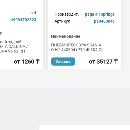
.
sat
Производит.
pega air springs
st9094702823
Артикул
p1040304c
е
Наименование
ной задний
ПНЕВМОРЕССОРА SCANIA
YOTA CALDINA /
О.Н.1440304 (P10.40304.C)
ONA 96-02 RH
от 35127 ₸
от 1260 ₸
Заказать