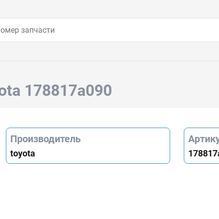
yota 178817a090
Производитель
Артик
toyota
178817